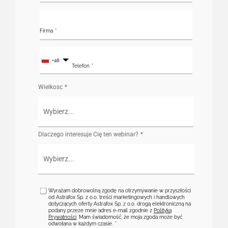
Firma
+48
Telefon
Wielkosc
Dlaczego interesuje Cię ten webinar?
Wyrażam dobrowolną zgodę na otrzymywanie w przyszłości
od Astrafox Sp. z o.o. treści marketingowych i handlowych
dotyczących oferty Astrafox Sp. z o.o. drogą elektroniczną na
podany przeze mnie adres e-mail zgodnie z
Polityką
Prywatności
. Mam świadomość, że moja zgoda może być
odwołana w każdym czasie.