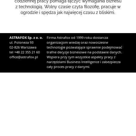
codziennej pracy pomaga łączyć wymagania biznesu
z technologią.
Wolny czasie czyta filozofię, pracuje w
ogrodzie i spędza jak najwięcej czasu z bliskimi.
ASTRAFOX Sp. z o. o.
Firma Astrafox od 1999 roku dostarcza
ul. Poloneza 93
organizacjom wiedzę oraz nowoczesne
02-826 Warszawa
technologie pozwalające sprawnie podejmować
tel +48 22 355 21 60
trafne decyzje biznesowe na podstawie danych.
office@astrafox.pl
Wspiera przy tym wszystkie aspekty pracy z
narzędziami Business Intelligence i zabezpiecza
cały proces pracy z danymi.