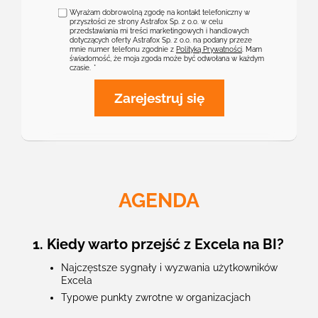
Wyrażam dobrowolną zgodę na kontakt telefoniczny w
przyszłości ze strony Astrafox Sp. z o.o. w celu
przedstawiania mi treści marketingowych i handlowych
dotyczących oferty Astrafox Sp. z o.o. na podany przeze
mnie numer telefonu zgodnie z
Polityką Prywatności
. Mam
świadomość, że moja zgoda może być odwołana w każdym
czasie.
Zarejestruj się
AGENDA
1. Kiedy warto przejść z Excela na BI?
Najczęstsze sygnały i wyzwania użytkowników
Excela
Typowe punkty zwrotne w organizacjach