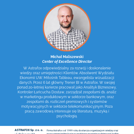
Michał Maliszewski
Center of Excellence Director
W Astrafox odpowiedzialny za rozwój i doskonalenie
wiedzy oraz umiejętności Klientów. Absolwent Wydziału
Ekonomii UW. Miłośnik Tableau, ewangelista wizualizacji
danych. Przez 6 lat główny Trener BI w Astrafox. W swojej
ponad 20-letniej karierze pracował jako Analityk Biznesowy,
Kontroler Łańcucha Dostaw, zarządzał zespołami ds. analiz
w marketingu produktowym w sektorze bankowym, oraz
zespołami ds. rozliczeń premiowych i systemów
motywacyjnych w sektorze telekomunikacyjnym. Poza
pracą zawodową interesuje się literaturą, muzyką i
psychologią.
ASTRAFOX Sp. z o. o.
Firma Astrafox od 1999 roku dostarcza organizacjom wiedzę oraz
nowoczesne technologie pozwalające sprawnie podejmować trafne